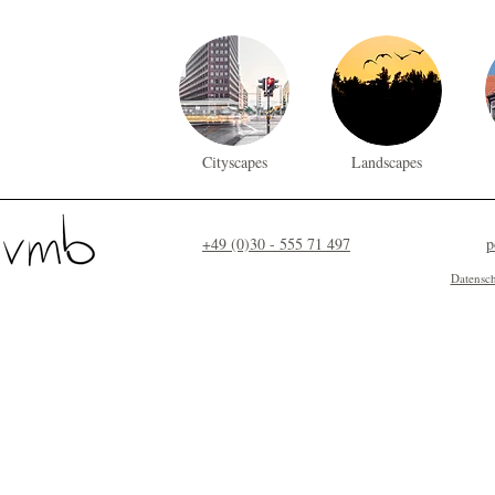
Cityscapes
Landscapes
+49 (0)30 - 555 71 497
p
Datensc